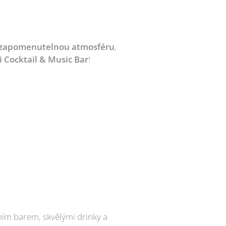
zapomenutelnou atmosféru
,
i Cocktail & Music Bar
! 🎧🎶
ím barem, skvělými drinky a