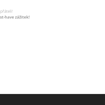
přáteli!
ust-have zážitek!