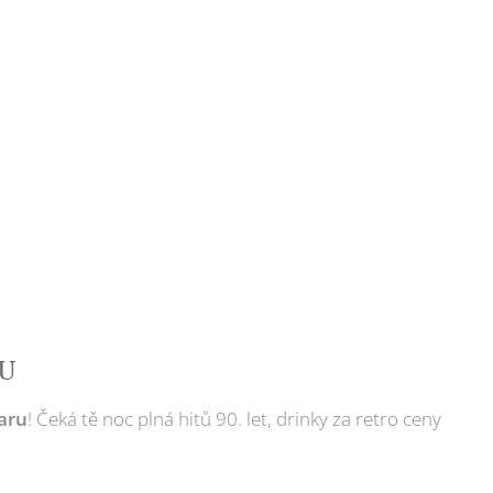
U 🎶
Baru
! Čeká tě noc plná hitů 90. let, drinky za retro ceny