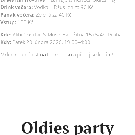

Drink večera:
Vodka + Džus jen za 90 Kč

Panák večera:
Zelená za 40 Kč

Vstup:
100 Kč

Kde:
Alibi Cocktail & Music Bar, Žitná 1575/49, Praha

Kdy:
Pátek 20. února 2026, 19:00–4:00
 Mrkni na událost
na Facebooku
a přidej se k nám!
Oldies party