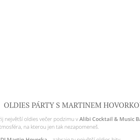
 OLDIES PÁRTY S MARTINEM HOVORKO
ij největší oldies večer podzimu v
Alibi Cocktail & Music 
tmosféra, na kterou jen tak nezapomeneš.

DJ Martin Hovorka
– zahraje ty největší oldies hity