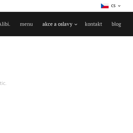
CS
Alibi.
menu
akce a oslavy
kontakt
blog
ic.