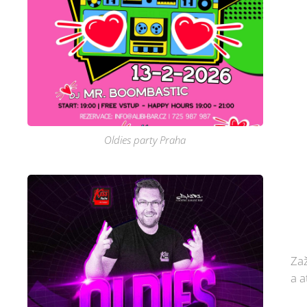
Oldies party Praha

Zaž
a a
