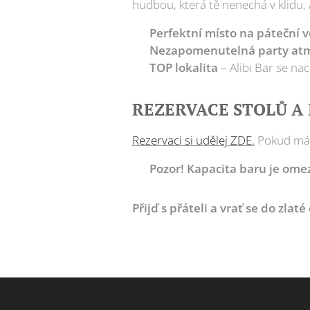
hudbou, která tě nenechá v klidu, A
🔸
Perfektní místo na páteční v
🔸
Nezapomenutelná party at
🔸
TOP lokalita
– Alibi Bar se na
REZERVACE STOLŮ A
Rezervaci si udělej ZDE.
Pokud máš 
📢
Pozor! Kapacita baru je ome
Přijď s přáteli a vrať se do zlat