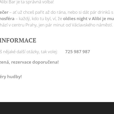
libi Bar je ta správná volba!
ečer
– ať už chceš pařit až do rána, nebo si dát pár drinků s 
mosféra
– každý, kdo tu byl, ví, že
oldies night v Alibi je m
chází v centru Prahy, jen pár minut od Václavského náměstí.
 INFORMACE
nějaké další otázky, tak volej: 📞
725 987 987
zená, rezervace doporučena!
é éry hudby!
💛🔥