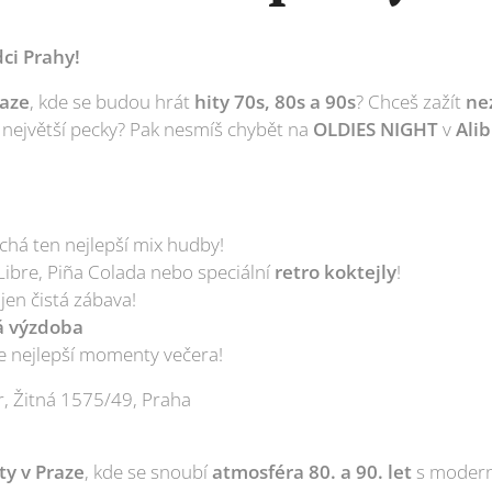
dci Prahy!
🔥
raze
, kde se budou hrát
hity 70s, 80s a 90s
? Chceš zažít
ne
ty největší pecky? Pak nesmíš chybět na
OLDIES NIGHT
v
Alib
chá ten nejlepší mix hudby!
Libre, Piña Colada nebo speciální
retro koktejly
! 🍸
jen čistá zábava! 🕺
á výzdoba
 nejlepší momenty večera! 📸
r, Žitná 1575/49, Praha
ty v Praze
, kde se snoubí
atmosféra 80. a 90. let
s modern