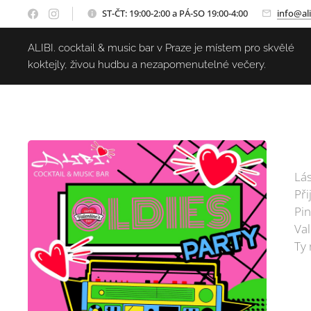
ST-ČT: 19:00-2:00 a PÁ-SO 19:00-4:00
info@ali
ALIBI. cocktail & music bar v Praze je místem pro skvělé
koktejly, živou hudbu a nezapomenutelné večery.

Lás
Při
Pin
Va
Ty 
👉