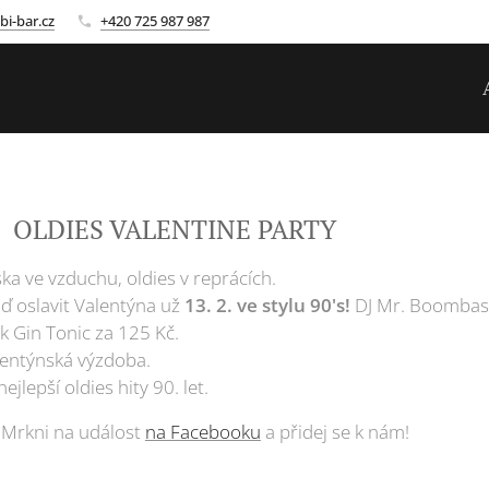
bi-bar.cz
+420 725 987 987
 OLDIES VALENTINE PARTY 🎶
ka ve vzduchu, oldies v reprácích.
jď oslavit Valentýna už
13. 2. ve stylu 90's!
DJ Mr. Boombast
k Gin Tonic za 125 Kč.
lentýnská výzdoba.
nejlepší oldies hity 90. let.
 Mrkni na událost
na Facebooku
a přidej se k nám!