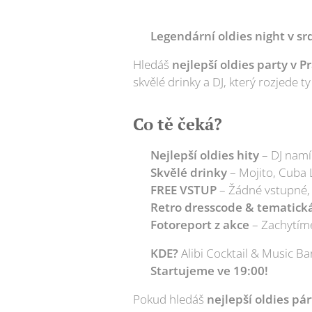
🔥
Legendární oldies night v sr
Hledáš
nejlepší oldies party v P
skvělé drinky a DJ, který rozjede 
Co tě čeká?
✔
Nejlepší oldies hity
– DJ namí
✔
Skvělé drinky
– Mojito, Cuba 
✔
FREE VSTUP
– Žádné vstupné, 
✔
Retro dresscode & tematick
✔
Fotoreport z akce
– Zachytíme
📍
KDE?
Alibi Cocktail & Music Ba
⏰
Startujeme ve 19:00!
Pokud hledáš
nejlepší oldies pár